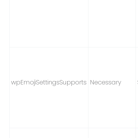
wpEmojiSettingsSupports
Necessary